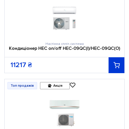
Настінна спліт-система
Кондиціонер HEC оn/оff HEC-09QC(I)/HEC-09QC(O)
11217
₴
Топ продажів
Акція