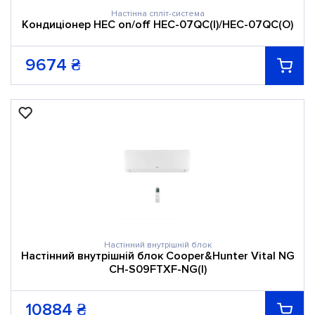
Настінна спліт-система
Кондиціонер HEC оn/оff HEC-07QC(I)/HEC-07QC(O)
9674
₴
Настінний внутрішній блок
Настінний внутрішній блок Cooper&Hunter Vital NG
CH-S09FTXF-NG(I)
10884
₴